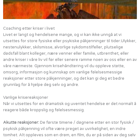
Coaching etter kriser i livet
Livet er langt og hendelsene mange, og vi kan ikke unngå at vi
utsettes for store fysiske eller psykiske påkjenninger til tider.Ulykker,
nestenulykker, skilsmisse, alvorlige sykdomstilfeller, plutselige
dødsfall blant kolleger, nære venner eller familie, utbrenthet, eller
andre kriser i våre liv vil før eller senere ramme noen av oss eller en av
våre nærmeste. Gjennom krisehåndtering vil du oppleve støtte,
omsorg, informasjon og kunnskap om vanlige følelsesmessige
reaksjoner etter store påkjenninger, og det kan gi deg et bedre
grunnlag for å hjelpe deg selv og andre.
Vanlige krisereaksjoner
Når vi utsettes for en dramatisk og uventet hendelse er det normalt å
reagere både kroppslig og følelsesmessig.
Akutte reaksjoner:
De første timene / døgnene etter en stor fysisk /
psykisk påkjenning vil ofte være preget av uvirkelighet, en indre
tomhet. Alt oppleves som en drøm, en film, du er på siden av deg selv