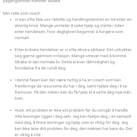
pågangsmotet kommer tilbake.
Min rolle som coach
Vi kan ofte føle oss rådville og handlingslammet en tid etter en
alvorlig krise. Mange unnlater å søke hjelp og støtte i tiden
etter hendelsen, hvor dagliglivet begynner å fungere som
normalt.
Etter kritiske hendelser er vi ofte ekstra sårbare. Det uttrykker
seg gjerne gjennom irritasjon. Mange strever med å komme
tilbake til det normale liv. Dette krever tålmodighet og
forståelse fra de rundt deg.
I denne fasen kan det være nyttig å ha en coach som kan
frembringe de resursene du har i deg, samt hjelpe deg i å se
fremover. På den måten kan du få hjelp til å sette deg nye mål i
livet.
Husk: ett problem er ikke ett problem før du unngår å handle.
Alle løsninger ligger i deg selv. Jeg kan hjelpe deg, i et samspill
med deg, å finne løsninger og hjelp som er riktig for deg. Jeg
kan ikke løse ditt problem for deg, den makten har bare du. Det
er viktig å vite.