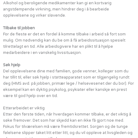
Alkohol og beroligende medikamenter kan gi en kortvarig
angstdempende virkning, men hindrer deg i å bearbeide
opplevelsene og virker sløvende.
Tilbake til jobben
For de fleste er det en fordel å komme tilbake i arbeid så fort som
mulig. Om nødvendig kan du be om å få arbeidssituasjon spesielt
tilrettelagt en tid. Alle arbeidsgivere har en plikt til å hjelpe
medarbeidere i en vanskelig livssituasjon.
Søk hjelp
Del opplevelsene dine med familien, gode venner, kolleger som du
har tillit til, eller søk hjelp i støtteapparatet som er tilgjengelig rundt
deg (HMS avd. på jobben, primær lege / helsevesenet der du bor). For
eksempel kan en dyktig psykolog, psykiater eller kanskje en prest
være til god hjelp over en tid.
Etterarbeidet er viktig
Etter den første tiden, når hverdagen kommer tilbake, er det viktig å
søke fremover. Det som har skjedd kan en ikke få gjort noe med.
Fokus for tilværelsen må være fremtidsrettet. Sorgen og de tunge
følelsene slipper taket litt etter litt, og du vil oppleve at livsgleden og