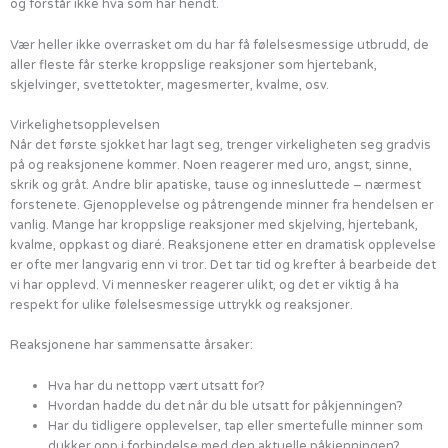
og forstår ikke hva som har hendt.
Vær heller ikke overrasket om du har få følelsesmessige utbrudd, de
aller fleste får sterke kroppslige reaksjoner som hjertebank,
skjelvinger, svettetokter, magesmerter, kvalme, osv.
Virkelighetsopplevelsen
Når det første sjokket har lagt seg, trenger virkeligheten seg gradvis
på og reaksjonene kommer. Noen reagerer med uro, angst, sinne,
skrik og gråt. Andre blir apatiske, tause og innesluttede – nærmest
forstenete. Gjenopplevelse og påtrengende minner fra hendelsen er
vanlig. Mange har kroppslige reaksjoner med skjelving, hjertebank,
kvalme, oppkast og diaré. Reaksjonene etter en dramatisk opplevelse
er ofte mer langvarig enn vi tror. Det tar tid og krefter å bearbeide det
vi har opplevd. Vi mennesker reagerer ulikt, og det er viktig å ha
respekt for ulike følelsesmessige uttrykk og reaksjoner.
Reaksjonene har sammensatte årsaker:
Hva har du nettopp vært utsatt for?
Hvordan hadde du det når du ble utsatt for påkjenningen?
Har du tidligere opplevelser, tap eller smertefulle minner som
dukker opp i forbindelse med den aktuelle påkjenningen?