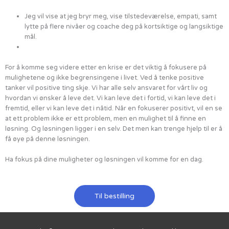
Jeg vil vise at jeg bryr meg, vise tilstedeværelse, empati, samt
lytte på flere nivåer og coache deg på kortsiktige og langsiktige
mål.
For å komme seg videre etter en krise er det viktig å fokusere på
mulighetene og ikke begrensingene i livet. Ved å tenke positive
tanker vil positive ting skje. Vi har alle selv ansvaret for vårt liv og
hvordan vi ønsker å leve det. Vi kan leve det i fortid, vi kan leve det i
fremtid, eller vi kan leve det i nåtid. Når en fokuserer positivt, vil en se
at ett problem ikke er ett problem, men en mulighet til å finne en
løsning. Og løsningen ligger i en selv. Det men kan trenge hjelp til er å
få øye på denne løsningen.
Ha fokus på dine muligheter og løsningen vil komme for en dag.
Til bestilling