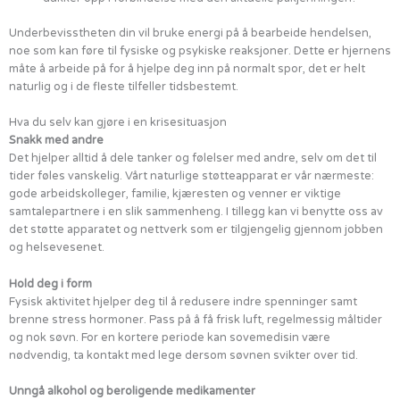
Underbevisstheten din vil bruke energi på å bearbeide hendelsen,
noe som kan føre til fysiske og psykiske reaksjoner. Dette er hjernens
måte å arbeide på for å hjelpe deg inn på normalt spor, det er helt
naturlig og i de fleste tilfeller tidsbestemt.
Hva du selv kan gjøre i en krisesituasjon
Snakk med andre
Det hjelper alltid å dele tanker og følelser med andre, selv om det til
tider føles vanskelig. Vårt naturlige støtteapparat er vår nærmeste:
gode arbeidskolleger, familie, kjæresten og venner er viktige
samtalepartnere i en slik sammenheng. I tillegg kan vi benytte oss av
det støtte apparatet og nettverk som er tilgjengelig gjennom jobben
og helsevesenet.
Hold deg i form
Fysisk aktivitet hjelper deg til å redusere indre spenninger samt
brenne stress hormoner. Pass på å få frisk luft, regelmessig måltider
og nok søvn. For en kortere periode kan sovemedisin være
nødvendig, ta kontakt med lege dersom søvnen svikter over tid.
Unngå alkohol og beroligende medikamenter