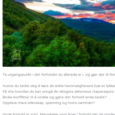
Ta utgangspunkt i det forholdet du allerede er i, og gjør det til f
Kunne du tenke deg å lære de enkle hemmelighetene bak et lykke
Få vite hvordan du kan unngå de viktigste skilsmisse /separasjons
Bruke konflikter til å utvikle og gjøre ditt forhold enda bedre?
Oppleve mere lidenskap, spenning og moro sammen?
Gode forhold er sunt. Mennesker som lever i forhold der de oppleve