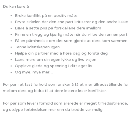
Du kan lære å
Bruke konflikt på en positiv måte
Bryte sirkelen der den ene part kritiserer og den andre lukk
Lære å sette pris på forskjellene dere imellom
Finne en trygg og kjærlig måte når du vil be den annen par
Få en påminnelse om det som gjorde at dere kom sammen i
Tenne lidenskapen igjen
Hjelpe din partner med å høre deg og forstå deg
Lære mere om din egen lykke og livs-visjon
Oppleve glede og spenning i ditt eget liv
Og mye, mye mer…
For par i et fast forhold som ønsker å få et mer tilfredsstillende
mellom dere og bidra til at dere lettere løser konflikter.
For par som lever i forhold som allerede er meget tilfredsstillende
og utdype forbindelsen mer enn du trodde var mulig.