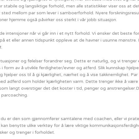
stabile og langsiktige forhold, men alle statistikker viser oss at det
r sted mellom par som lever i samboerforhold. Nyere forskningsresul
oner hjemme også påvirker oss sterkt i vår jobb situasjon.
intensjoner når vi går inn i et nytt forhold. Vi ønsker det beste for
d, på et eller annen tidspunkt oppleve at de havner i usunne mønstre
t.
asjoner og følelser forandrer seg. Dette er naturlig, og vi trenger ev
 form av å utvikle ferdigheter/evner og atferd. Slik kunnskap hjel
r, og hjelper oss til å gi kjærlighet, nærhet og å vise takknemlighet. 
 med adferd som holder kjærligheten varm. Dette trenger ikke å være 
om langt overstiger det det koster i tid, penger og anstrengelser.D
e parcoaching.
r du er den som gjennomfører samtalene med coachen, eller vi prater
Vi kan benytte ulike verktøy for å lære viktige kommunikasjonsferdighe
er og trenger i forholdet.