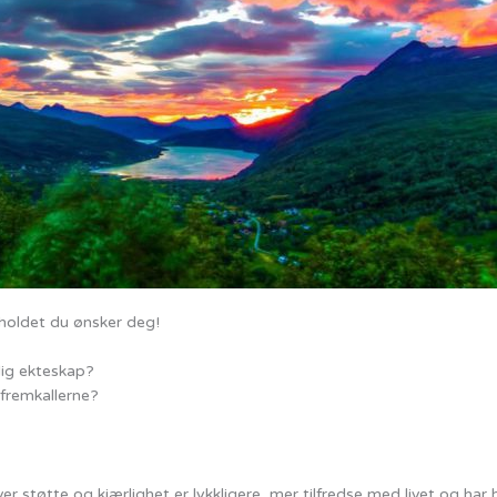
orholdet du ønsker deg!
lig ekteskap?
 fremkallerne?
r støtte og kjærlighet er lykkligere, mer tilfredse med livet og har