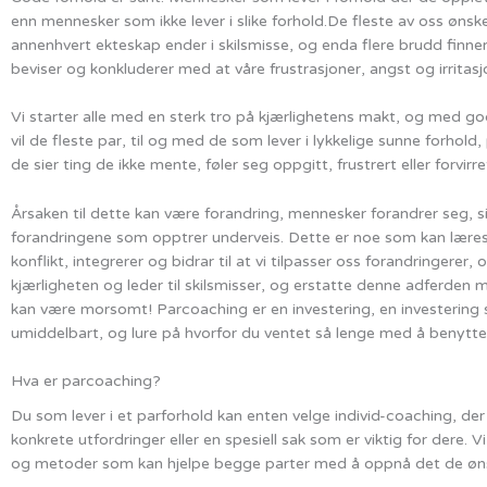
enn mennesker som ikke lever i slike forhold.De fleste av oss ønsker 
annenhvert ekteskap ender i skilsmisse, og enda flere brudd finne
beviser og konkluderer med at våre frustrasjoner, angst og irritasj
Vi starter alle med en sterk tro på kjærlighetens makt, og med gode 
vil de fleste par, til og med de som lever i lykkelige sunne forhol
de sier ting de ikke mente, føler seg oppgitt, frustrert eller forvirre
Årsaken til dette kan være forandring, mennesker forandrer seg, situ
forandringene som opptrer underveis. Dette er noe som kan læres i
konflikt, integrerer og bidrar til at vi tilpasser oss forandringere
kjærligheten og leder til skilsmisser, og erstatte denne adferden
kan være morsomt! Parcoaching er en investering, en investering s
umiddelbart, og lure på hvorfor du ventet så lenge med å benytt
Hva er parcoaching?
Du som lever i et parforhold kan enten velge individ-coaching, de
konkrete utfordringer eller en spesiell sak som er viktig for dere. 
og metoder som kan hjelpe begge parter med å oppnå det de ønsk