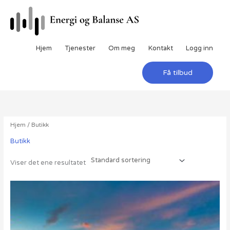
Hopp
rett
til
innholdet
Hjem
Tjenester
Om meg
Kontakt
Logg inn
Få tilbud
Hjem
/ Butikk
Butikk
Viser det ene resultatet